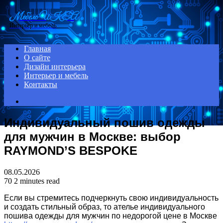
Menu
Мебель ИКЕА
Интерьер и мебель
Главная
О сайте
Дизайн интерьера
Интерьер и мебель
Контакты
Search
for
Индивидуальный пошив одежды
для мужчин в Москве: выбор
RAYMOND’S BESPOKE
08.05.2026
70
2 minutes read
Если вы стремитесь подчеркнуть свою индивидуальность
и создать стильный образ, то ателье индивидуального
пошива одежды для мужчин по недорогой цене в Москве