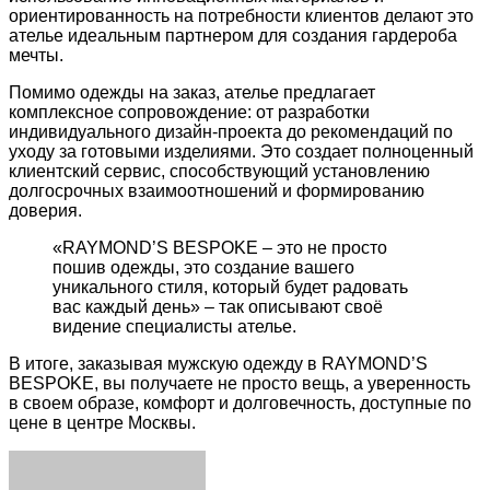
ориентированность на потребности клиентов делают это
ателье идеальным партнером для создания гардероба
мечты.
Помимо одежды на заказ, ателье предлагает
комплексное сопровождение: от разработки
индивидуального дизайн-проекта до рекомендаций по
уходу за готовыми изделиями. Это создает полноценный
клиентский сервис, способствующий установлению
долгосрочных взаимоотношений и формированию
доверия.
«RAYMOND’S BESPOKE – это не просто
пошив одежды, это создание вашего
уникального стиля, который будет радовать
вас каждый день» – так описывают своё
видение специалисты ателье.
В итоге, заказывая мужскую одежду в RAYMOND’S
BESPOKE, вы получаете не просто вещь, а уверенность
в своем образе, комфорт и долговечность, доступные по
цене в центре Москвы.
Facebook
Twitter
LinkedIn
Tumblr
Pinterest
Reddit
VKontakte
Odnoklassniki
Skype
WhatsApp
Telegram
Viber
Share
Print
via