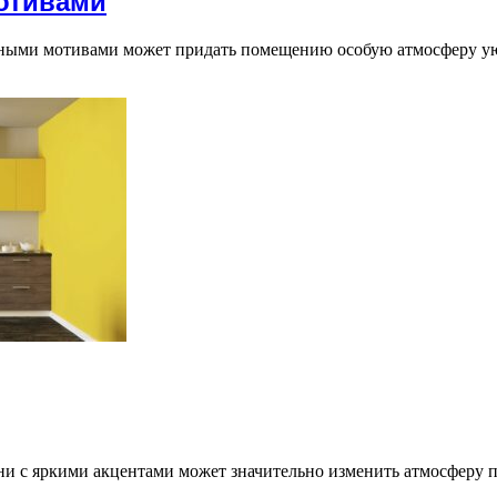
отивами
чными мотивами может придать помещению особую атмосферу ую
ни с яркими акцентами может значительно изменить атмосферу