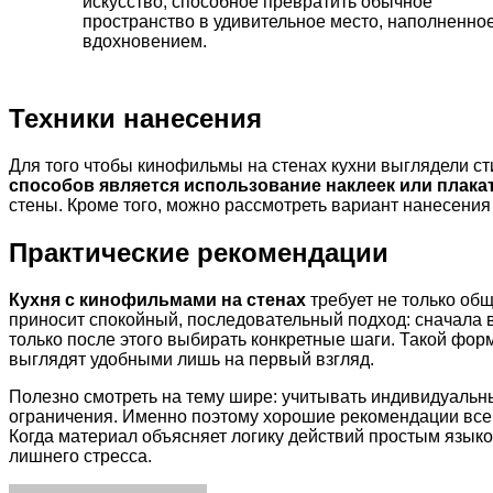
искусство, способное превратить обычное
пространство в удивительное место, наполненно
вдохновением.
Техники нанесения
Для того чтобы кинофильмы на стенах кухни выглядели ст
способов является использование наклеек или плакат
стены. Кроме того, можно рассмотреть вариант нанесени
Практические рекомендации
Кухня с кинофильмами на стенах
требует не только об
приносит спокойный, последовательный подход: сначала 
только после этого выбирать конкретные шаги. Такой фо
выглядят удобными лишь на первый взгляд.
Полезно смотреть на тему шире: учитывать индивидуальн
ограничения. Именно поэтому хорошие рекомендации всегд
Когда материал объясняет логику действий простым языко
лишнего стресса.
Facebook
Twitter
LinkedIn
Tumblr
Pinterest
Reddit
VKontakte
Odnoklassniki
Skype
WhatsApp
Telegram
Viber
Share
Print