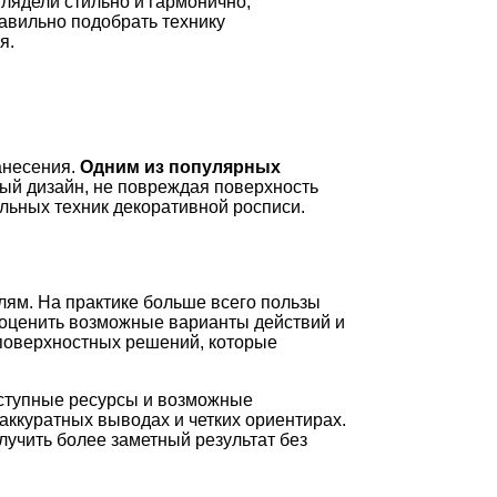
глядели стильно и гармонично,
авильно подобрать технику
я.
анесения.
Одним из популярных
мый дизайн, не повреждая поверхность
льных техник декоративной росписи.
лям. На практике больше всего пользы
 оценить возможные варианты действий и
 поверхностных решений, которые
оступные ресурсы и возможные
аккуратных выводах и четких ориентирах.
лучить более заметный результат без