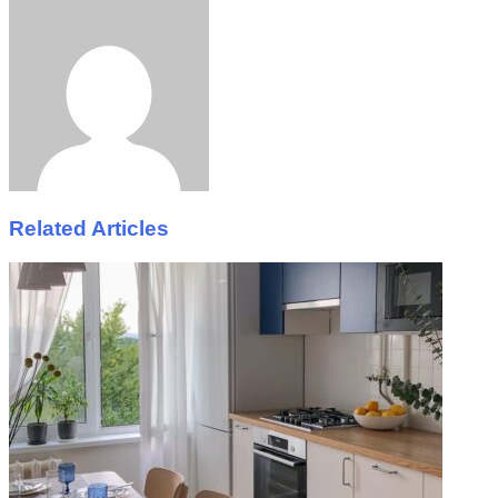
via
Email
Related Articles