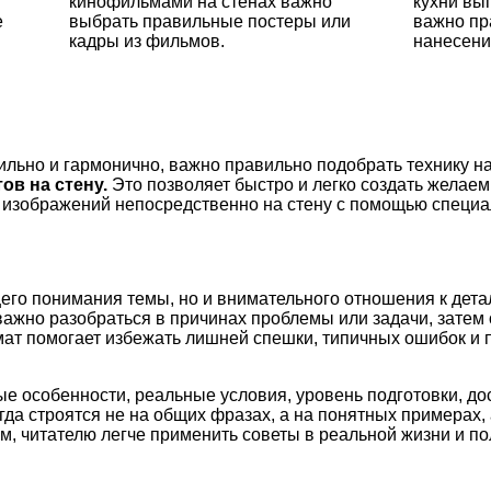
кинофильмами на стенах важно
кухни вы
е
выбрать правильные постеры или
важно пр
кадры из фильмов.
нанесени
ильно и гармонично, важно правильно подобрать технику н
ов на стену.
Это позволяет быстро и легко создать желае
я изображений непосредственно на стену с помощью специа
щего понимания темы, но и внимательного отношения к дета
важно разобраться в причинах проблемы или задачи, затем
рмат помогает избежать лишней спешки, типичных ошибок и
ые особенности, реальные условия, уровень подготовки, д
а строятся не на общих фразах, а на понятных примерах, 
м, читателю легче применить советы в реальной жизни и по