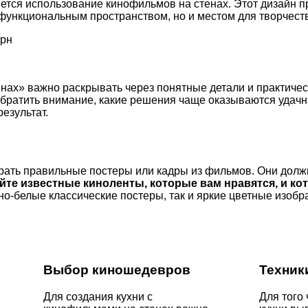
ется использование кинофильмов на стенах. Этот дизайн п
функциональным пространством, но и местом для творчест
ерн
нах» важно раскрывать через понятные детали и практичес
 обратить внимание, какие решения чаще оказываются удач
езультат.
рать правильные постеры или кадры из фильмов. Они должн
те известные киноленты, которые вам нравятся, и ко
о-белые классические постеры, так и яркие цветные изобр
Выбор киношедевров
Техник
Для создания кухни с
Для того