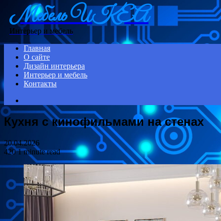
Мебель ИКЕА
Menu
Интерьер и мебель
Главная
О сайте
Дизайн интерьера
Интерьер и мебель
Контакты
Search
for
Кухня с кинофильмами на стенах
20.04.2026
420
1 minute read