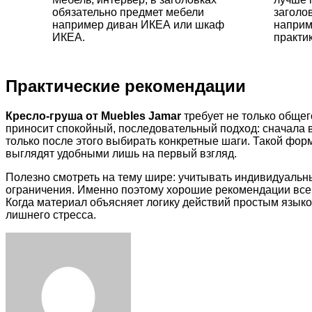
обязательно предмет мебели
заголо
например диван ИКЕА или шкаф
наприм
ИКЕА.
практик
Практические рекомендации
Кресло-груша от Muebles Jamar
требует не только общег
приносит спокойный, последовательный подход: сначала 
только после этого выбирать конкретные шаги. Такой фо
выглядят удобными лишь на первый взгляд.
Полезно смотреть на тему шире: учитывать индивидуальн
ограничения. Именно поэтому хорошие рекомендации всегд
Когда материал объясняет логику действий простым языко
лишнего стресса.
Facebook
Twitter
LinkedIn
Tumblr
Pinterest
Reddit
VKontakte
Odnoklassniki
Skype
WhatsApp
Telegram
Viber
Share
Print
via
Email