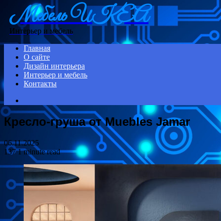
Мебель ИКЕА
Menu
Интерьер и мебель
Главная
О сайте
Дизайн интерьера
Интерьер и мебель
Контакты
Search
for
Кресло-груша от Muebles Jamar
06.11.2025
137
1 minute read