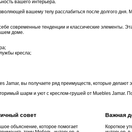
ность вашего интерьера.
зволяющей вашему телу расслабиться после долгого дня. М
 себе современные тенденции и классические элементы. Эта
ашем доме.
ра;
лужбы кресла;
es Jamar, вы получаете ряд преимуществ, которые делают э
торимый шарм и уют с креслом-грушей от Muebles Jamar. По
тичный совет
Важная д
шое объяснение, которое помогает
Короткое ут
применить тему Мебель, интерьер, в
интерьер, в