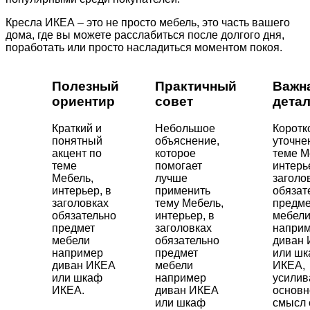
Кресла ИКЕА – это не просто мебель, это часть вашего
дома, где вы можете расслабиться после долгого дня,
поработать или просто насладиться моментом покоя.
Полезный
Практичный
Важн
ориентир
совет
дета
Краткий и
Небольшое
Коротк
понятный
объяснение,
уточне
акцент по
которое
теме М
теме
помогает
интерь
Мебель,
лучше
заголо
интерьер, в
применить
обязат
заголовках
тему Мебель,
предме
обязательно
интерьер, в
мебел
предмет
заголовках
напри
мебели
обязательно
диван
например
предмет
или ш
диван ИКЕА
мебели
ИКЕА,
или шкаф
например
усили
ИКЕА.
диван ИКЕА
основн
или шкаф
смысл 