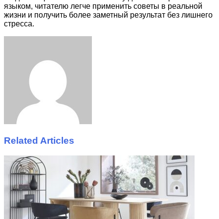
языком, читателю легче применить советы в реальной
жизни и получить более заметный результат без лишнего
стресса.
Facebook
Twitter
LinkedIn
Tumblr
Pinterest
Reddit
VKontakte
Odnoklassniki
Skype
WhatsApp
Telegram
Viber
Share
Print
via
Email
Related Articles