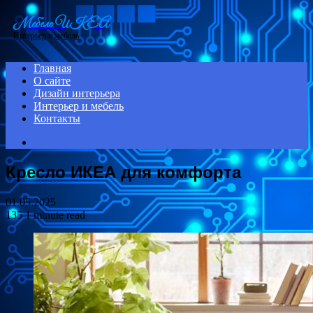
Menu
Мебель ИКЕА
Интерьер и мебель
Главная
О сайте
Дизайн интерьера
Интерьер и мебель
Контакты
Search
for
Кресло ИКЕА для комфорта
01.05.2025
135
1 minute read