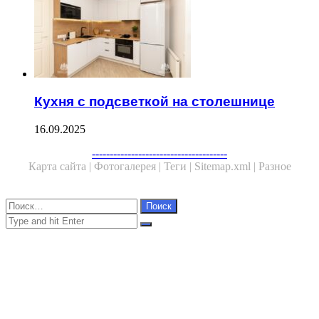
Кухня с подсветкой на столешнице
16.09.2025
Facebook
Twitter
WhatsApp
Telegram
--------------------------------------
Карта сайта |
Фотогалерея |
Теги |
Sitemap.xml |
Разное
Close
Найти:
Close
Search
for