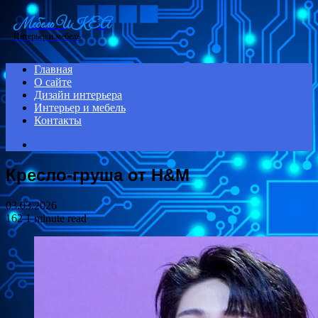
Menu
Мебель ИКЕА
Интерьер и мебель
Главная
О сайте
Дизайн интерьера
Интерьер и мебель
Контакты
Search
for
Кресло-груша от H&M
03.03.2026
162
1 minute read