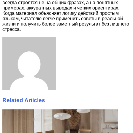
всегда строятся не на общих фразах, а на понятных
примерах, аккуратных выводах и четких ориентирах.
Когда материал объясняет логику действий простым
языком, читателю легче применить советы в реальной
жизни и получить более заметный результат без лишнего
стресса.
Facebook
Twitter
LinkedIn
Tumblr
Pinterest
Reddit
VKontakte
Odnoklassniki
Skype
WhatsApp
Telegram
Viber
Share
Print
via
Email
Related Articles