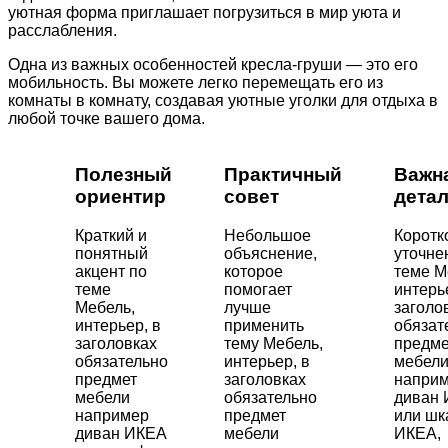
уютная форма приглашает погрузиться в мир уюта и
расслабления.
Одна из важных особенностей кресла-груши — это его
мобильность. Вы можете легко перемещать его из
комнаты в комнату, создавая уютные уголки для отдыха в
любой точке вашего дома.
Полезный
Практичный
Важн
ориентир
совет
дета
Краткий и
Небольшое
Коротк
понятный
объяснение,
уточне
акцент по
которое
теме М
теме
помогает
интерь
Мебель,
лучше
заголо
интерьер, в
применить
обязат
заголовках
тему Мебель,
предме
обязательно
интерьер, в
мебел
предмет
заголовках
напри
мебели
обязательно
диван
например
предмет
или ш
диван ИКЕА
мебели
ИКЕА,