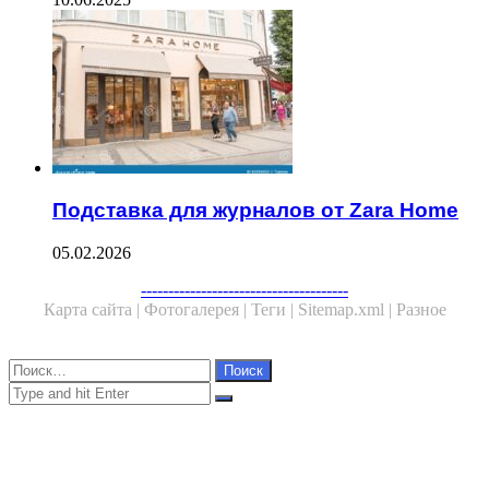
Подставка для журналов от Zara Home
05.02.2026
Facebook
Twitter
WhatsApp
Telegram
--------------------------------------
Карта сайта |
Фотогалерея |
Теги |
Sitemap.xml |
Разное
Close
Найти:
Close
Search
for