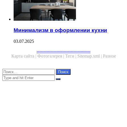
Минимализм в оформлении кухни
03.07.2025
Facebook
Twitter
WhatsApp
Telegram
--------------------------------------
Карта сайта |
Фотогалерея |
Теги |
Sitemap.xml |
Разное
Close
Найти:
Close
Search
for