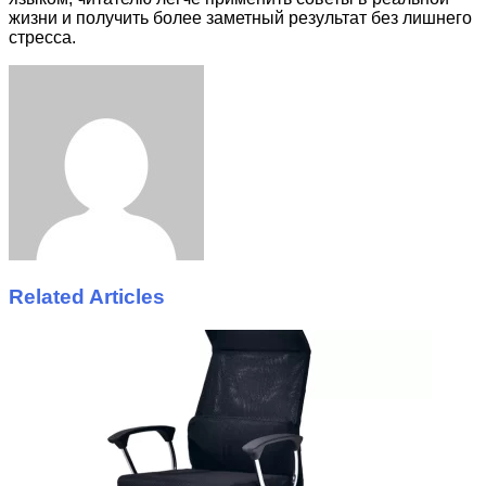
жизни и получить более заметный результат без лишнего
стресса.
Facebook
Twitter
LinkedIn
Tumblr
Pinterest
Reddit
VKontakte
Odnoklassniki
Skype
WhatsApp
Telegram
Viber
Share
Print
via
Email
Related Articles