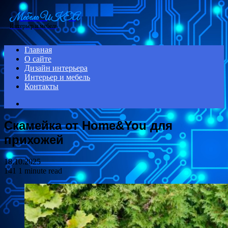
Menu
Мебель ИКЕА
Интерьер и мебель
Главная
О сайте
Дизайн интерьера
Интерьер и мебель
Контакты
Search
for
Скамейка от Home&You для
прихожей
18.10.2025
141
1 minute read