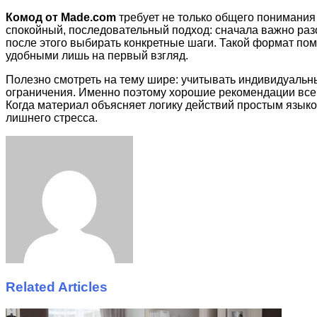
Комод от Made.com
требует не только общего понимания 
спокойный, последовательный подход: сначала важно раз
после этого выбирать конкретные шаги. Такой формат по
удобными лишь на первый взгляд.
Полезно смотреть на тему шире: учитывать индивидуальн
ограничения. Именно поэтому хорошие рекомендации всегд
Когда материал объясняет логику действий простым языко
лишнего стресса.
Facebook
Twitter
LinkedIn
Tumblr
Pinterest
Reddit
VKontakte
Odnoklassniki
Skype
WhatsApp
Telegram
Viber
Share
Print
via
Email
Related Articles