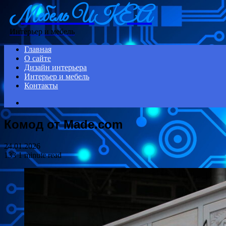
Мебель ИКЕА
Menu
Интерьер и мебель
Главная
О сайте
Дизайн интерьера
Интерьер и мебель
Контакты
Search
for
Комод от Made.com
24.01.2026
133
1 minute read