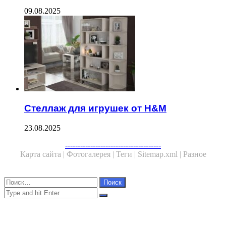
09.08.2025
Стеллаж для игрушек от H&M
23.08.2025
Facebook
Twitter
WhatsApp
Telegram
--------------------------------------
Карта сайта |
Фотогалерея |
Теги |
Sitemap.xml |
Разное
Close
Найти:
Close
Search
for