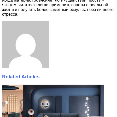
Когда материал объясняет логику действий простым
языком, читателю легче применить советы в реальной
жизни и получить более заметный результат без лишнего
стресса.
Facebook
Twitter
LinkedIn
Tumblr
Pinterest
Reddit
VKontakte
Odnoklassniki
Skype
WhatsApp
Telegram
Viber
Share
Print
via
Email
Related Articles