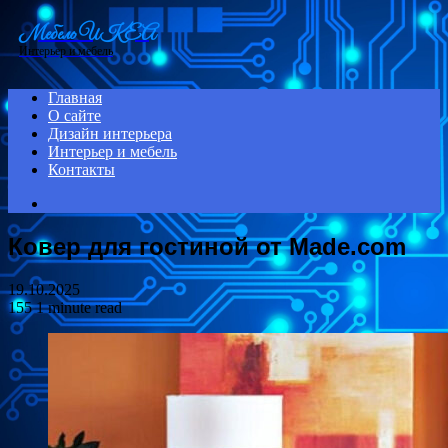
Menu
Мебель ИКЕА
Интерьер и мебель
Главная
О сайте
Дизайн интерьера
Интерьер и мебель
Контакты
Search
for
Ковер для гостиной от Made.com
19.10.2025
155
1 minute read