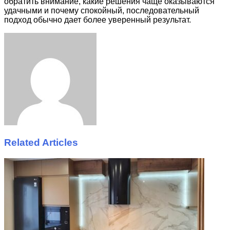
обратить внимание, какие решения чаще оказываются
удачными и почему спокойный, последовательный
подход обычно дает более уверенный результат.
Facebook
Twitter
LinkedIn
Tumblr
Pinterest
Reddit
VKontakte
Odnoklassniki
Skype
WhatsApp
Telegram
Viber
Share
Print
via
Email
Related Articles