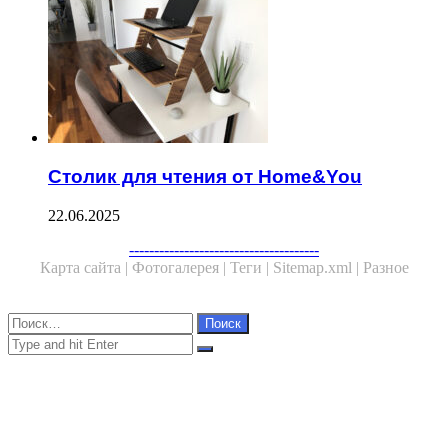
Столик для чтения от Home&You
22.06.2025
Facebook
Twitter
WhatsApp
Telegram
--------------------------------------
Карта сайта |
Фотогалерея |
Теги |
Sitemap.xml |
Разное
Close
Найти:
Close
Search
for