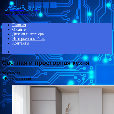
Menu
Мебель ИКЕА
Интерьер и мебель
Главная
О сайте
Дизайн интерьера
Интерьер и мебель
Контакты
Search
for
Светлая и просторная кухня
29.05.2025
146
1 minute read