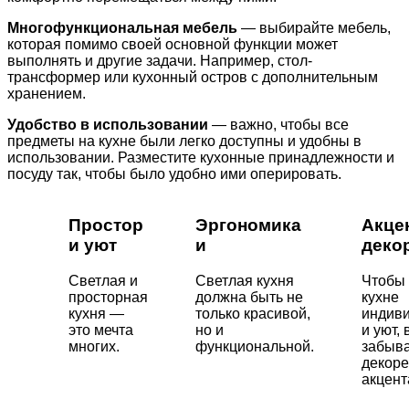
Многофункциональная мебель
— выбирайте мебель,
которая помимо своей основной функции может
выполнять и другие задачи. Например, стол-
трансформер или кухонный остров с дополнительным
хранением.
Удобство в использовании
— важно, чтобы все
предметы на кухне были легко доступны и удобны в
использовании. Разместите кухонные принадлежности и
посуду так, чтобы было удобно ими оперировать.
Простор
Эргономика
Акце
и уют
и
деко
Светлая и
Светлая кухня
Чтобы 
просторная
должна быть не
кухне
кухня —
только красивой,
индиви
это мечта
но и
и уют,
многих.
функциональной.
забыва
декоре
акцент