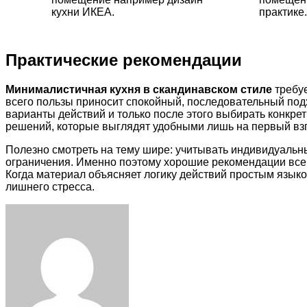
кухни ИКЕА.
практике.
Практические рекомендации
Минималистичная кухня в скандинавском стиле
требуе
всего пользы приносит спокойный, последовательный под
варианты действий и только после этого выбирать конкр
решений, которые выглядят удобными лишь на первый взг
Полезно смотреть на тему шире: учитывать индивидуальн
ограничения. Именно поэтому хорошие рекомендации всегд
Когда материал объясняет логику действий простым языко
лишнего стресса.
Facebook
Twitter
LinkedIn
Tumblr
Pinterest
Reddit
VKontakte
Odnoklassniki
Skype
WhatsApp
Telegram
Viber
Share
Print
via
Email