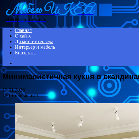
Мебель ИКЕА
Menu
Интерьер и мебель
Главная
О сайте
Дизайн интерьера
Интерьер и мебель
Контакты
Search
for
Минималистичная кухня в скандина
17.01.2026
180
1 minute read