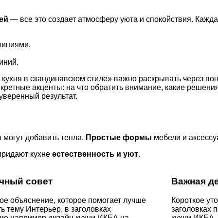
ей
— все это создает атмосферу уюта и спокойствия. Кажда
линиями.
иний.
кухня в скандинавском стиле» важно раскрывать через пон
нкретные акценты: на что обратить внимание, какие решен
уверенный результат.
 могут добавить тепла.
Простые формы
мебели и аксессу
 придают кухне
естественность и уют
.
чный совет
Важная д
е объяснение, которое помогает лучше
Короткое уто
ь тему Интерьер, в заголовках
заголовках 
е например дизайн кухни ИКЕА на
кухни ИКЕА,