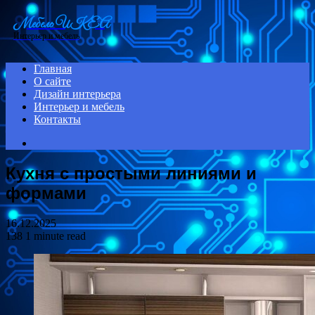
Menu
Мебель ИКЕА
Интерьер и мебель
Главная
О сайте
Дизайн интерьера
Интерьер и мебель
Контакты
Search
for
Кухня с простыми линиями и
формами
16.12.2025
138
1 minute read