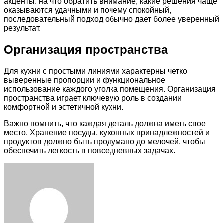
акценты: на что обратить внимание, какие решения чаще
оказываются удачными и почему спокойный,
последовательный подход обычно дает более уверенный
результат.
Организация пространства
Для кухни с простыми линиями характерны четко
выверенные пропорции и функциональное
использование каждого уголка помещения. Организация
пространства играет ключевую роль в создании
комфортной и эстетичной кухни.
Важно помнить, что каждая деталь должна иметь свое
место. Хранение посуды, кухонных принадлежностей и
продуктов должно быть продумано до мелочей, чтобы
обеспечить легкость в повседневных задачах.
Facebook
Twitter
LinkedIn
Tumblr
Pinterest
Reddit
VKontakte
Odnoklassniki
Skype
WhatsApp
Telegram
Viber
Share
Print
via
Email