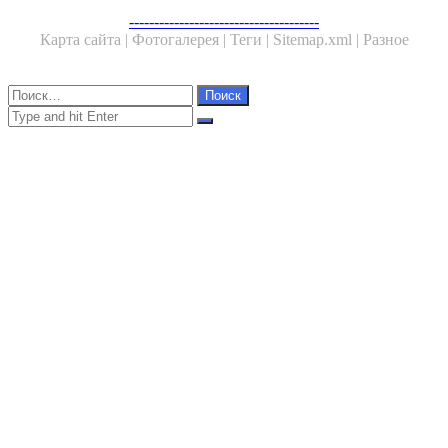
Facebook
Twitter
WhatsApp
Telegram
--------------------------------------
Карта сайта |
Фотогалерея |
Теги |
Sitemap.xml |
Разное
Close
Найти:
Close
Search
for