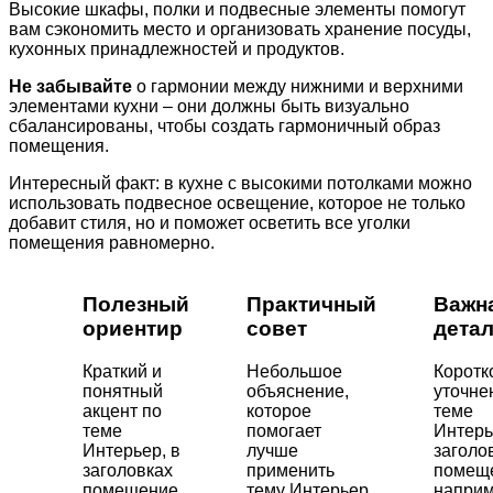
Высокие шкафы, полки и подвесные элементы помогут
вам сэкономить место и организовать хранение посуды,
кухонных принадлежностей и продуктов.
Не забывайте
о гармонии между нижними и верхними
элементами кухни – они должны быть визуально
сбалансированы, чтобы создать гармоничный образ
помещения.
Интересный факт: в кухне с высокими потолками можно
использовать подвесное освещение, которое не только
добавит стиля, но и поможет осветить все уголки
помещения равномерно.
Полезный
Практичный
Важн
ориентир
совет
дета
Краткий и
Небольшое
Коротк
понятный
объяснение,
уточне
акцент по
которое
теме
теме
помогает
Интерь
Интерьер, в
лучше
заголо
заголовках
применить
помещ
помещение
тему Интерьер,
напри