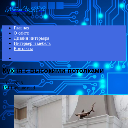
Menu
Мебель ИКЕА
Интерьер и мебель
Главная
О сайте
Дизайн интерьера
Интерьер и мебель
Контакты
Search
for
Кухня с высокими потолками
30.12.2025
154
1 minute read