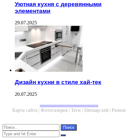
Уютная кухня с деревянными
элементами
29.07.2025
Дизайн кухни в стиле хай-тек
20.07.2025
Facebook
Twitter
WhatsApp
Telegram
--------------------------------------
Карта сайта |
Фотогалерея |
Теги |
Sitemap.xml |
Разное
Close
Найти:
Close
Search