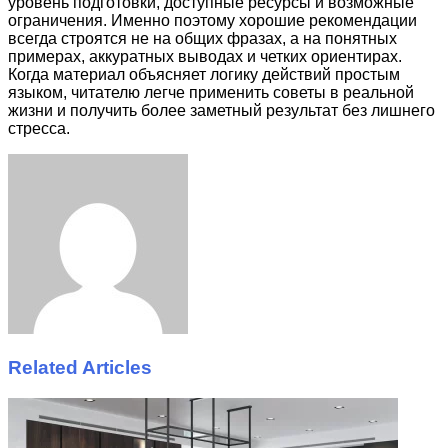
уровень подготовки, доступные ресурсы и возможные
ограничения. Именно поэтому хорошие рекомендации
всегда строятся не на общих фразах, а на понятных
примерах, аккуратных выводах и четких ориентирах.
Когда материал объясняет логику действий простым
языком, читателю легче применить советы в реальной
жизни и получить более заметный результат без лишнего
стресса.
Facebook
Twitter
LinkedIn
Tumblr
Pinterest
Reddit
VKontakte
Odnoklassniki
Skype
WhatsApp
Telegram
Viber
Share
Print
via
Email
Related Articles