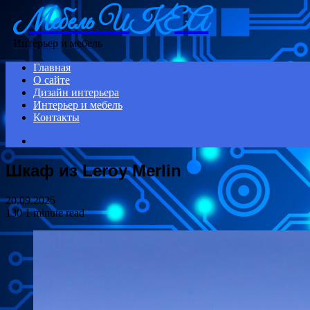
Мебель ИКЕА
Menu
Интерьер и мебель
Главная
О сайте
Дизайн интерьера
Интерьер и мебель
Контакты
Search
for
Шкаф из Leroy Merlin
20.09.2025
130
1 minute read