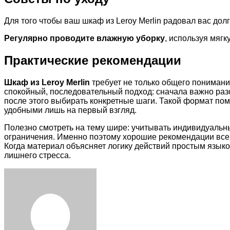
Для того чтобы ваш шкаф из Leroy Merlin радовал вас дол
Регулярно проводите влажную уборку
, используя мягк
Практические рекомендации
Шкаф из Leroy Merlin
требует не только общего понимани
спокойный, последовательный подход: сначала важно раз
после этого выбирать конкретные шаги. Такой формат по
удобными лишь на первый взгляд.
Полезно смотреть на тему шире: учитывать индивидуальн
ограничения. Именно поэтому хорошие рекомендации всегд
Когда материал объясняет логику действий простым языко
лишнего стресса.
Facebook
Twitter
LinkedIn
Tumblr
Pinterest
Reddit
VKontakte
Odnoklassniki
Skype
WhatsApp
Telegram
Viber
Share
Print
via
Email