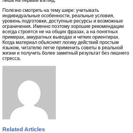
лишь на первый взгляд.
Полезно смотреть на тему шире: учитывать
индивидуальные особенности, реальные условия,
уровень подготовки, доступные ресурсы и возможные
ограничения. Именно поэтому хорошие рекомендации
всегда строятся не на общих фразах, а на понятных
примерах, аккуратных выводах и четких ориентирах.
Когда материал объясняет логику действий простым
языком, читателю легче применить советы в реальной
жизни и получить более заметный результат без лишнего
стресса.
Facebook
Twitter
LinkedIn
Tumblr
Pinterest
Reddit
VKontakte
Odnoklassniki
Skype
WhatsApp
Telegram
Viber
Share
Print
via
Email
Related Articles