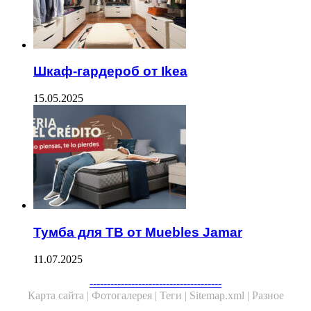
Шкаф-гардероб от Ikea
15.05.2025
Тумба для ТВ от Muebles Jamar
11.07.2025
Facebook
Twitter
WhatsApp
Telegram
--------------------------------------
Карта сайта |
Фотогалерея |
Теги |
Sitemap.xml |
Разное