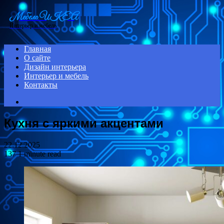
Menu
Мебель ИКЕА
Интерьер и мебель
Главная
О сайте
Дизайн интерьера
Интерьер и мебель
Контакты
Search
for
Кухня с яркими акцентами
22.12.2025
137
1 minute read