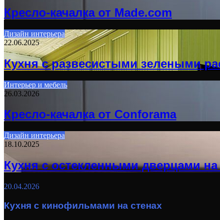
Кресло-качалка от Made.com
Дизайн интерьера
22.06.2025
Кухня с развесистыми зелеными р
Интерьер и мебель
26.03.2026
Кресло-качалка от Conforama
Дизайн интерьера
18.10.2025
Кухня с остекленными дверцами на
20.04.2026
Кухня с кинофильмами на стенах