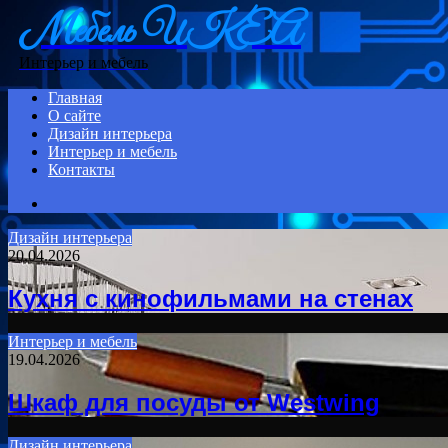
Мебель ИКЕА
Menu
Интерьер и мебель
Главная
О сайте
Дизайн интерьера
Интерьер и мебель
Контакты
Search
for
Дизайн интерьера
20.04.2026
Кухня с кинофильмами на стенах
Интерьер и мебель
19.04.2026
Шкаф для посуды от Westwing
Дизайн интерьера