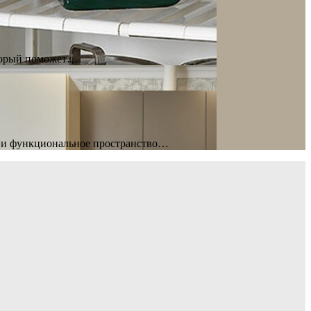
оторый поможет…
о и функциональное пространство…