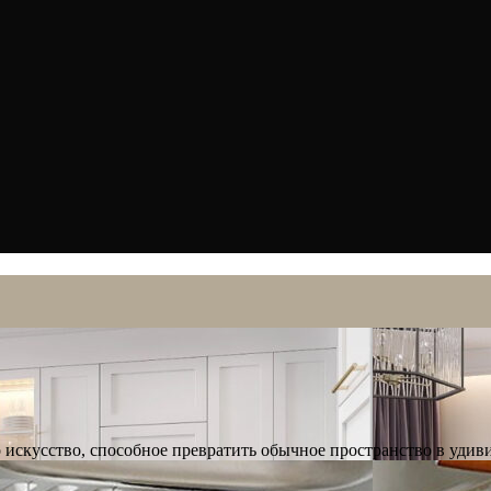
 искусство, способное превратить обычное пространство в уди