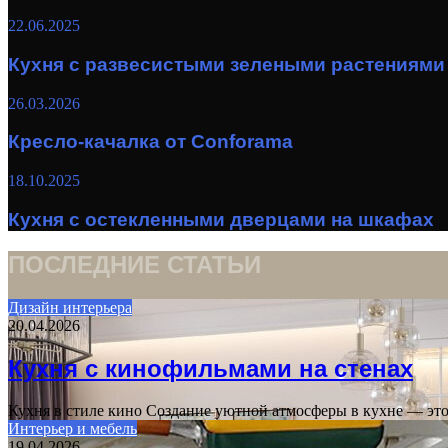
22.06.2025
Кухня с развесистыми зелеными растениями
26.03.2026
Кресло-качалка от Conforama
18.10.2025
Кухня с остекленными дверцами на шкафах
ПОСЛЕДНИЕ СТАТЬИ
Дизайн интерьера
20.04.2026
Кухня с кинофильмами на стенах
Кухня в стиле кино Создание уютной атмосферы в кухне — это
Интерьер и мебель
19.04.2026