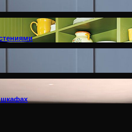
астениями
 шкафах